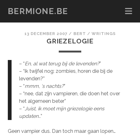
BERMIONE.BE
13 DECEMBER 2007
/
BERT
/
WRITINGS
GRIEZELOGIE
– “
En, al wat terug bij de levenden?
”
– “ik twijfel nog: zombies, horen die bij de
levenden?”
– “
mmm, ‘s nachts?
”
– “nee, dat zijn vampieren, die doen het over
het algemeen beter”
– “
Juist, ik moet mijn griezelogie eens
updaten…
”
Geen vampier dus. Dan toch maar gaan lopen…