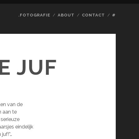
.FOTOGRAFIE
ABOUT
CONTACT
#
E JUF
len van de
n aan te
 serieuze
rsjes eindelijk
juf!”…