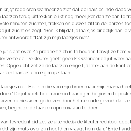
en krijgt rode oren wanneer ze ziet dat de laarsjes inderdaad v
laarzen terug uittrekken blijkt nog moeilijker dan ze aan te tr
na vele minuten zuchten, trekken en duwen zitten de laarzen t
e juf zucht en zegt: “Ben ik blij dat je laarsjes eindelijk aan je 
er antwoordt: “Dat zijn mijn laarsjes niet.”
e juf slaat over. Ze probeert zich in te houden terwijl ze hem
rder vertelde. De kleuter geeft geen kik wanneer de juf weer a
en. Opgelucht zet ze de laarzen enige tijd later aan de kant e
 zijn laarsjes dan eigenlijk staan.
n laarsjes niet. Het zijn die van mijn broer maar mijn mama he
oen.” De juf voelt hoe tranen in haar ogen beginnen te prikkel
aarzen opnieuw en gedreven door het razende gevoel dat ze 
pen, begint ze de laarzen opnieuw aan te doen.
van tevredenheid zet ze uiteindelijk de kleuter rechtop, doet 
 trekt zijn muts over zijn hoofd en vraagt hem dan: “En je han