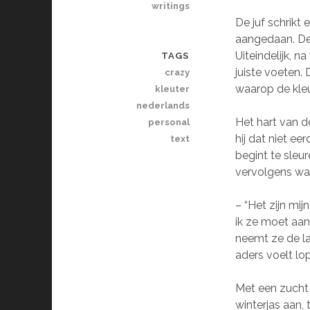
writings
De juf schrikt 
aangedaan. De 
Uiteindelijk, 
TAGS
juiste voeten. D
crazy
waarop de kleut
kleuter
nederlands
Het hart van d
personal
hij dat niet ee
text
begint te sleur
vervolgens waar
– “Het zijn mij
ik ze moet aand
neemt ze de l
aders voelt lo
Met een zucht 
winterjas aan,