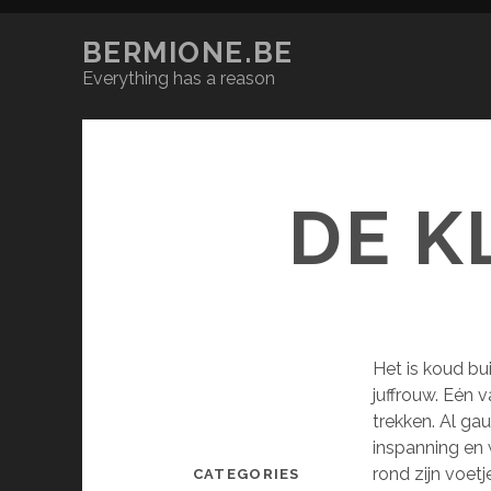
BERMIONE.BE
Everything has a reason
DE K
Het is koud bu
juffrouw. Eén 
trekken. Al ga
inspanning en 
rond zijn voetj
CATEGORIES