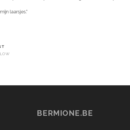
mijn laarsjes.”
ST
LLOW
BERMIONE.BE