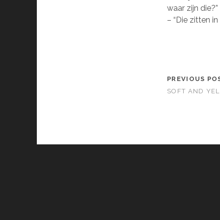
waar zijn die?”
– “Die zitten in 
PREVIOUS PO
SOFT AND YE