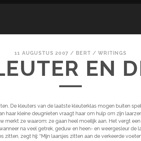
11 AUGUSTUS 2007
/
BERT
/
WRITINGS
LEUTER EN D
iten. De kleuters van de laatste kleuterklas mogen buiten spe
van haar kleine deugnieten vraagt haar om hulp om zijn laarze
uw merkt ze waarom: ze gaan heel moeilijk aan. Het vergt een
wanneer na veel getrek, geduw en heen- en weergesleur de laa
es zitten, zegt hij: “Mijn laarsjes zitten aan de verkeerde voeten 