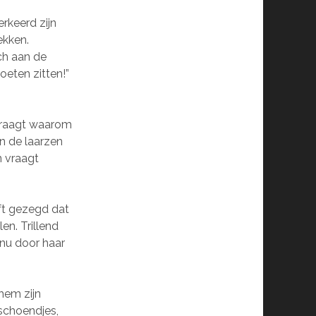
erkeerd zijn
ekken.
och aan de
voeten zitten!”
 vraagt waarom
an de laarzen
n vraagt
eft gezegd dat
en. Trillend
nu door haar
hem zijn
dschoendjes,