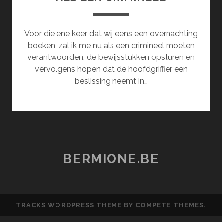
Voor die ene keer dat wij eens een overnachting
boeken, zal ik me nu als een crimineel moeten
verantwoorden, de bewijsstukken opsturen en
vervolgens hopen dat de hoofdgriffier een
beslissing neemt in…
BERMIONE.BE
TRACKS WORDPRESS THEME
BY COMPETE THEMES.