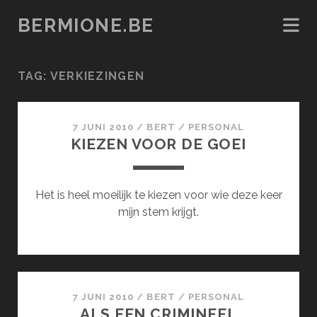
BERMIONE.BE
TAG:
VERKIEZINGEN
7 JUNI 2010
/
BERT
/
PERSONAL
KIEZEN VOOR DE GOEI
Het is heel moeilijk te kiezen voor wie deze keer
mijn stem krijgt.
7 JUNI 2010
/
BERT
/
PERSONAL
ALS EEN CRIMINEEL