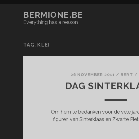
BERMIONE.BE
Everything has a reason
TAG:
KLEI
26 NOVEMBER 2011
/
BERT
/
DAG SINTERKL
Om hem te bedanken voor de vele jaren
figuren van Sinterklaas en Zwarte Piet 