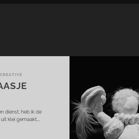
CREATIVE
AASJE
 dienst, heb ik de
uit klei gemaakt...