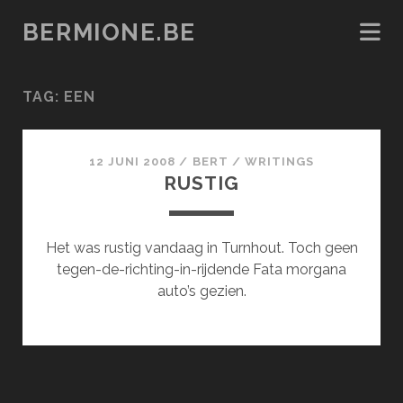
BERMIONE.BE
TAG:
EEN
12 JUNI 2008
/
BERT
/
WRITINGS
RUSTIG
Het was rustig vandaag in Turnhout. Toch geen
tegen-de-richting-in-rijdende Fata morgana
auto’s gezien.