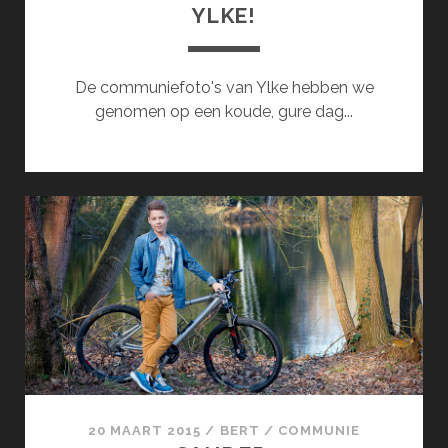
YLKE!
De communiefoto's van Ylke hebben we
genomen op een koude, gure dag...
20 MAART 2015
/
BERT
/
COMMUNIE