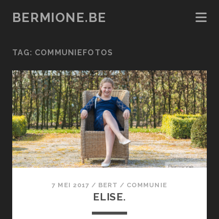
BERMIONE.BE
TAG:
COMMUNIEFOTOS
7 MEI 2017
/
BERT
/
COMMUNIE
ELISE.