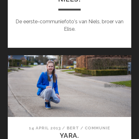
De eerste-communiefoto's van Niels, broer van
Elise.
14 APRIL 2013
/
BERT
/
COMMUNIE
YARA.