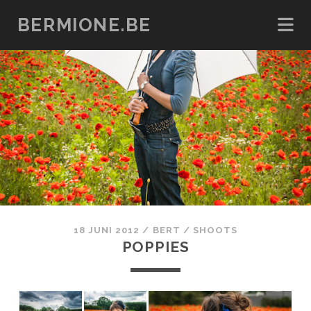
BERMIONE.BE
18 JUNI 2012
/
BERT
/
SHOOTS
POPPIES