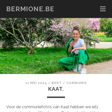
BERMIONE.BE
11 MEI 2024
/
BERT
/
COMMUNIE
KAAT.
Voor de communiefoto’s van Kaat hebben we iets